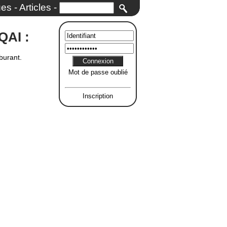
ues
-
Articles
-
QAI :
burant.
Mot de passe oublié
Inscription