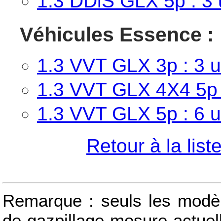
1.3 DDiS GLX 5p : 3 u
Véhicules Essence :
1.3 VVT GLX 3p : 3 ut
1.3 VVT GLX 4X4 5p :
1.3 VVT GLX 5p : 6 ut
Retour à la lis
Remarque : seuls les modèle
de gazpillage mesure actue