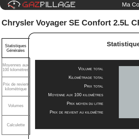
Ma Co
Chrysler Voyager SE Confort 2.5L C
Statistiqu
Statistiques
Générales
Moyennes aux
Volume total
100 kilomètres
Kilométrage total
Prix de revient
Prix total
kilométrique
Moyenne aux 100 kilomètres
Prix moyen du litre
Volumes
Prix de revient au kilomètre
Calculette