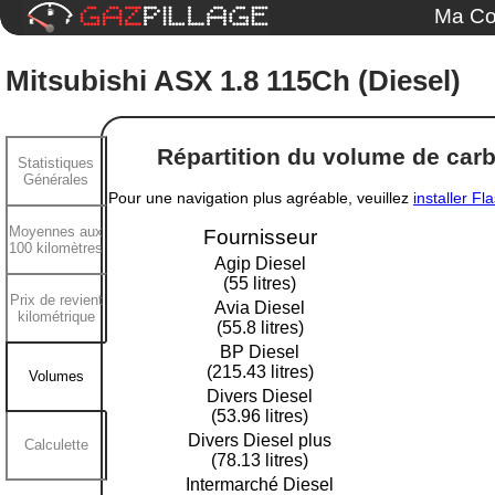
Ma Co
Mitsubishi ASX 1.8 115Ch (Diesel)
Répartition du volume de carbu
Statistiques
Générales
Pour une navigation plus agréable, veuillez
installer Fl
Moyennes aux
Fournisseur
100 kilomètres
Agip Diesel
(55 litres)
Prix de revient
Avia Diesel
kilométrique
(55.8 litres)
BP Diesel
(215.43 litres)
Volumes
Divers Diesel
(53.96 litres)
Divers Diesel plus
Calculette
(78.13 litres)
Intermarché Diesel