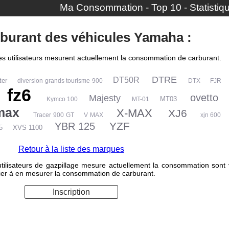
Ma Consommation
-
Top 10
-
Statistiq
urant des véhicules Yamaha :
les utilisateurs mesurent actuellement la consommation de carburant.
DTRE
DT50R
ter
diversion grands tourisme 900
DTX
FJR
fz6
ovetto
Majesty
MT03
Kymco 100
MT-01
max
X-MAX
XJ6
Tracer 900 GT
V MAX
xjn 600
YZF
YBR 125
25
XVS 1100
Retour à la liste des marques
lisateurs de gazpillage mesure actuellement la consommation sont vis
emier à en mesurer la consommation de carburant.
Inscription