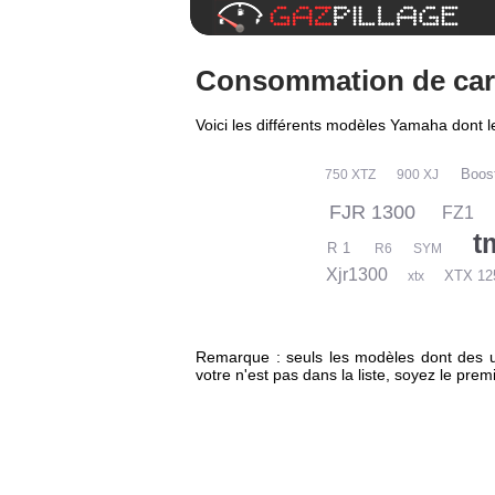
Consommation de carb
Voici les différents modèles Yamaha dont 
Boos
750 XTZ
900 XJ
FJR 1300
FZ1
t
R 1
R6
SYM
Xjr1300
XTX 1
xtx
Remarque : seuls les modèles dont des uti
votre n'est pas dans la liste, soyez le pr