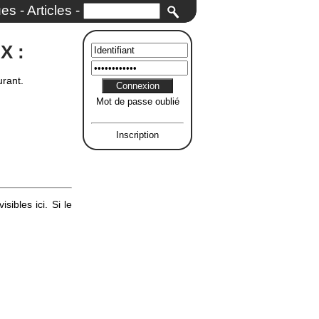
ues
-
Articles
-
X :
urant.
Mot de passe oublié
Inscription
ibles ici. Si le