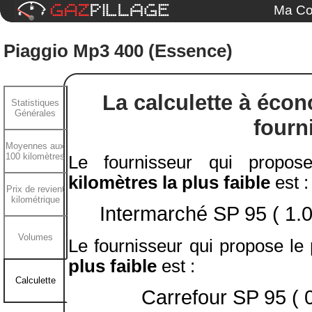
Ma Co
Piaggio Mp3 400 (Essence)
La calculette à éco
Statistiques
Générales
fourn
Moyennes aux
100 kilomètres
Le fournisseur qui propo
kilomètres la plus faible
est :
Prix de revient
kilométrique
Intermarché SP 95 ( 1.02
Volumes
Le fournisseur qui propose le
plus faible
est :
Calculette
Carrefour SP 95 ( 0