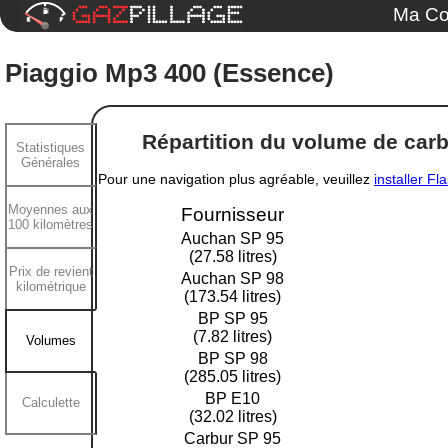
Ma Co
Piaggio Mp3 400 (Essence)
Répartition du volume de carbu
Statistiques
Générales
Pour une navigation plus agréable, veuillez
installer Fl
Moyennes aux
Fournisseur
100 kilomètres
Auchan SP 95
(27.58 litres)
Prix de revient
Auchan SP 98
kilométrique
(173.54 litres)
BP SP 95
(7.82 litres)
Volumes
BP SP 98
(285.05 litres)
BP E10
Calculette
(32.02 litres)
Carbur SP 95